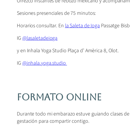
Ofrezco instantes de rebozo mexicano y acompañamie
Sesiones presenciales de 75 minutos:
Horarios consultar. En
la Saleta de Ioga
Passatge Bisbe
IG
@lasaletadeioga
y en Inhala Yoga Studio Plaça d’ Amèrica 8, Olot.
IG
@inhala.yoga.studio
Formato Online
Durante todo mi embarazo estuve guiando clases de 
gestación para compartir contigo.