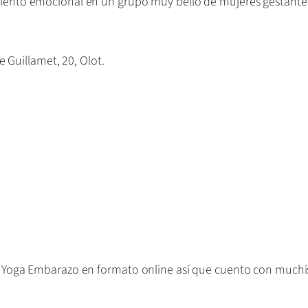
nto emocional en un grupo muy bello de mujeres gestantes 
 Guillamet, 20, Olot.
Yoga Embarazo en formato online así que cuento con muchísi