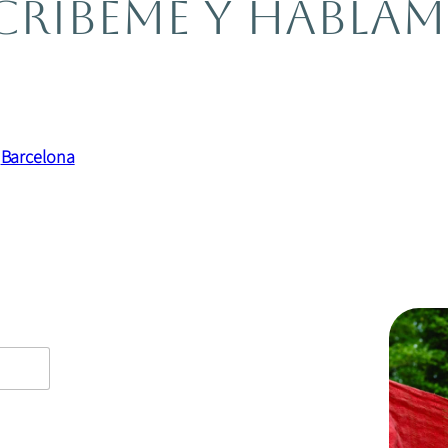
críbeme y habla
y
Barcelona