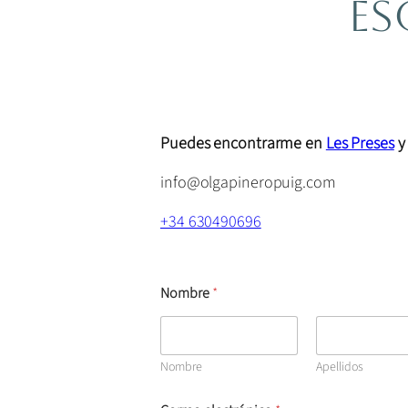
Es
Puedes encontrarme en
Les Preses
info@olgapineropuig.com
+34 630490696
m
Nombre
*
e
n
s
a
j
Nombre
Apellidos
e
C