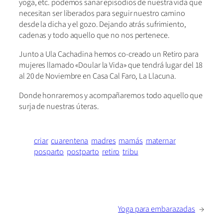
yoga, etc. podemos sanar episodios de nuestra vida que
necesitan ser liberados para seguir nuestro camino
desde la dicha y el gozo. Dejando atrás sufrimiento,
cadenas y todo aquello que no nos pertenece.
Junto a Ula Cachadina hemos co-creado un Retiro para
mujeres llamado «Doular la Vida» que tendrá lugar del 18
al 20 de Noviembre en Casa Cal Faro, La Llacuna.
Donde honraremos y acompañaremos todo aquello que
surja de nuestras úteras.
criar
cuarentena
madres
mamás
maternar
posparto
postparto
retiro
tribu
Yoga para embarazadas
→